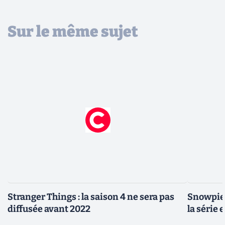
Sur le même sujet
Stranger Things : la saison 4 ne sera pas
Snowpier
diffusée avant 2022
la série