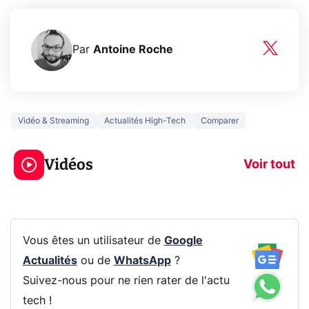
Par
Antoine Roche
Vidéo & Streaming
Actualités High-Tech
Comparer
3 écrans en 1 pour
5 générations
319€ ? Voici L'AOC
jeux dans la
Vidéos
CQ32G4ZA !
prochaine Xbo
Voir tout
Vous êtes un utilisateur de
Google
Actualités
ou de
WhatsApp
?
Suivez-nous pour ne rien rater de l'actu
tech !