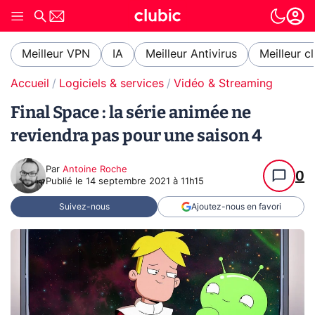
Meilleur VPN
IA
Meilleur Antivirus
Meilleur c
Accueil
Logiciels & services
Vidéo & Streaming
Final Space : la série animée ne
reviendra pas pour une saison 4
Par
Antoine Roche
0
Publié le
14 septembre 2021 à 11h15
Suivez-nous
Ajoutez-nous en favori