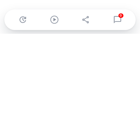
0
Abonnez-vous à notre newsletter !
Recevez un résumé quotidien de l'actu technologique.
S'inscrire
En cliquant sur s'inscrire, j’accepte de recevoir par email des
informations, actualités et offres commerciales de Clubic.
Conformément au RGPD, vous pouvez retirer votre consentement
à tout moment en cliquant sur le lien de désinscription présent
dans chaque email. Pour en savoir plus sur la gestion de vos
données, consultez notre
Politique de confidentialité