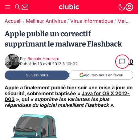
Accueil
Meilleur Antivirus
Virus informatique
Malware / Ransomware
Apple publie un correctif
supprimant le malware Flashback
Par
Romain Heuillard
0
Publié le
13 avril 2012 à 10h02
Suivez-nous
Ajoutez-nous en favori
Apple a finalement publié hier soir une mise à jour de
sécurité, sobrement baptisée «
Java for OS X 2012-
003
», qui
« supprime les variantes les plus
répandues du logiciel malveillant Flashback »
.