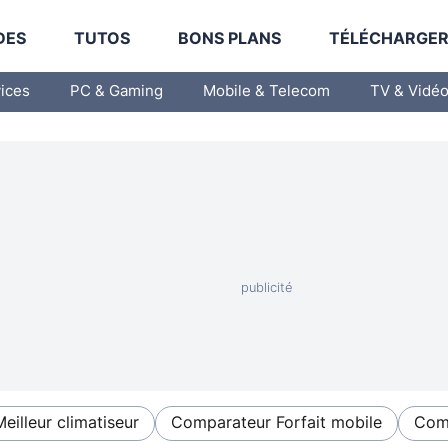
DES
TUTOS
BONS PLANS
TÉLÉCHARGE
vices
PC & Gaming
Mobile & Telecom
TV & Vidé
Meilleur climatiseur
Comparateur Forfait mobile
Comp