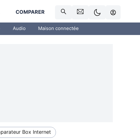
R
COMPARER
o
Audio
Maison connectée
arateur Box Internet