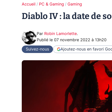
Accueil
PC & Gaming
Gaming
Diablo IV : la date de s
Par
Robin Lamorlette
.
Publié le
07 novembre 2022 à 13h20
Suivez-nous
Ajoutez-nous en favori
Goo