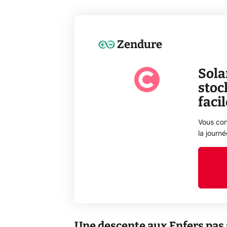
Zendure
Sola
stoc
faci
Vous con
la journ
Une descente aux Enfers pas s