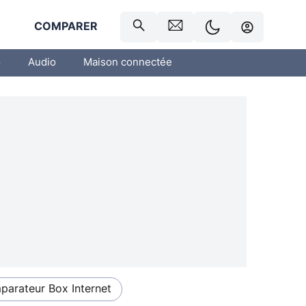
R
COMPARER
o
Audio
Maison connectée
arateur Box Internet