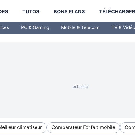
DES
TUTOS
BONS PLANS
TÉLÉCHARGE
vices
PC & Gaming
Mobile & Telecom
TV & Vidé
Meilleur climatiseur
Comparateur Forfait mobile
Comp