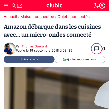
Accueil
Maison connectée
Objets connectés
Amazon débarque dans les cuisines
avec... un micro-ondes connecté
Par
Thomas Guerard
0
Publié le
19 septembre 2018 à 08h25
Suivez-nous
Ajoutez-nous en favori