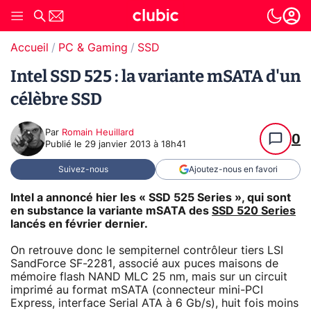
Accueil
PC & Gaming
SSD
Intel SSD 525 : la variante mSATA d'un
célèbre SSD
Par
Romain Heuillard
0
Publié le
29 janvier 2013 à 18h41
Suivez-nous
Ajoutez-nous en favori
Intel a annoncé hier les « SSD 525 Series », qui sont
en substance la variante mSATA des
SSD 520 Series
lancés en février dernier.
On retrouve donc le sempiternel contrôleur tiers LSI
SandForce SF-2281, associé aux puces maisons de
mémoire flash NAND MLC 25 nm, mais sur un circuit
imprimé au format mSATA (connecteur mini-PCI
Express, interface Serial ATA à 6 Gb/s), huit fois moins