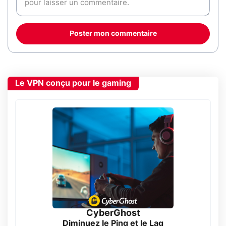
Poster mon commentaire
Le VPN conçu pour le gaming
CyberGhost
Diminuez le Ping et le Lag