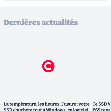
Dernières actualités
La température, les heures, l'usure : votre
Ce SSD W
SSD chuchote tout à Windows, ce logiciel
PS5 repas