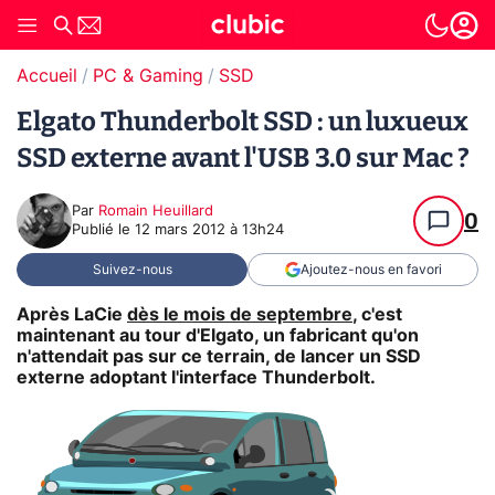
Accueil
PC & Gaming
SSD
Elgato Thunderbolt SSD : un luxueux
SSD externe avant l'USB 3.0 sur Mac ?
Par
Romain Heuillard
0
Publié le
12 mars 2012 à 13h24
Suivez-nous
Ajoutez-nous en favori
Après LaCie
dès le mois de septembre
, c'est
maintenant au tour d'Elgato, un fabricant qu'on
n'attendait pas sur ce terrain, de lancer un SSD
externe adoptant l'interface Thunderbolt.