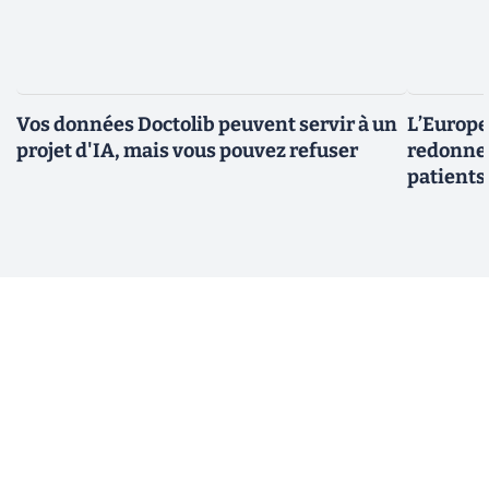
Vos données Doctolib peuvent servir à un
L’Europe
projet d'IA, mais vous pouvez refuser
redonner
patients