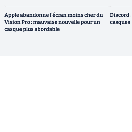
Apple abandonne l’écran moins cher du
Discord 
Vision Pro : mauvaise nouvelle pour un
casques
casque plus abordable