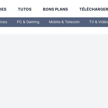
DES
TUTOS
BONS PLANS
TÉLÉCHARGE
vices
PC & Gaming
Mobile & Telecom
TV & Vidé