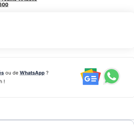
 600
és
ou de
WhatsApp
?
h !