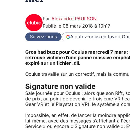
Par
Alexandre PAULSON
.
Publié le
08 mars 2018 à 10h17
Suivez-nous
Ajoutez-nous en favori
Goo
Gros bad buzz pour Oculus mercredi 7 mars : so
retrouve victime d'une panne massive empêchan
expiré sur un fichier .dll.
Oculus travaille sur un correctif, mais la comm
Signature non valide
Sale journée pour Oculus : alors que son Rift, so
de prix, au point de devenir le troisième VR h
Gear VR et le Playstation VR), le système a co
Impossible, en effet, de lancer la moindre appl
lui-même, avec des messages s'affichant à l'éc
Service » ou encore « Signature non valide ». E