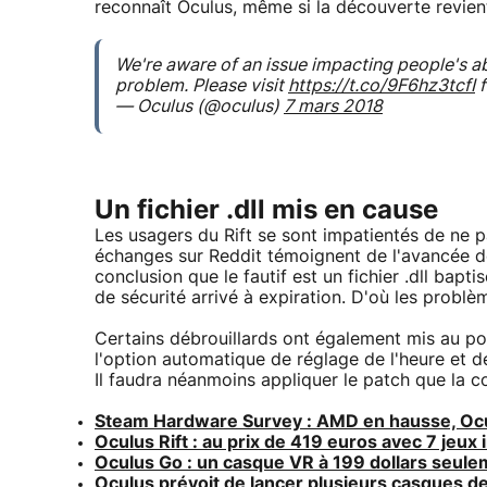
reconnaît Oculus, même si la découverte revie
We're aware of an issue impacting people's abi
problem. Please visit
https://t.co/9F6hz3tcfI
f
— Oculus (@oculus)
7 mars 2018
Un fichier .dll mis en cause
Les usagers du Rift se sont impatientés de ne p
échanges sur Reddit témoignent de l'avancée de 
conclusion que le fautif est un fichier .dll bapt
de sécurité arrivé à expiration. D'où les probl
Certains débrouillards ont également mis au poi
l'option automatique de réglage de l'heure et de
Il faudra néanmoins appliquer le patch que la 
Steam Hardware Survey : AMD en hausse, Ocul
Oculus Rift : au prix de 419 euros avec 7 jeux 
Oculus Go : un casque VR à 199 dollars seul
Oculus prévoit de lancer plusieurs casques de 