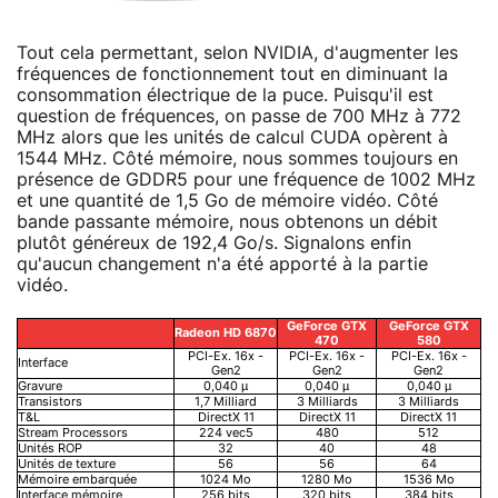
Tout cela permettant, selon NVIDIA, d'augmenter les
fréquences de fonctionnement tout en diminuant la
consommation électrique de la puce. Puisqu'il est
question de fréquences, on passe de 700 MHz à 772
MHz alors que les unités de calcul CUDA opèrent à
1544 MHz. Côté mémoire, nous sommes toujours en
présence de GDDR5 pour une fréquence de 1002 MHz
et une quantité de 1,5 Go de mémoire vidéo. Côté
bande passante mémoire, nous obtenons un débit
plutôt généreux de 192,4 Go/s. Signalons enfin
qu'aucun changement n'a été apporté à la partie
vidéo.
GeForce GTX
GeForce GTX
Radeon HD 6870
470
580
PCI-Ex. 16x -
PCI-Ex. 16x -
PCI-Ex. 16x -
Interface
Gen2
Gen2
Gen2
Gravure
0,040 µ
0,040 µ
0,040 µ
Transistors
1,7 Milliard
3 Milliards
3 Milliards
T&L
DirectX 11
DirectX 11
DirectX 11
Stream Processors
224 vec5
480
512
Unités ROP
32
40
48
Unités de texture
56
56
64
Mémoire embarquée
1024 Mo
1280 Mo
1536 Mo
Interface mémoire
256 bits
320 bits
384 bits