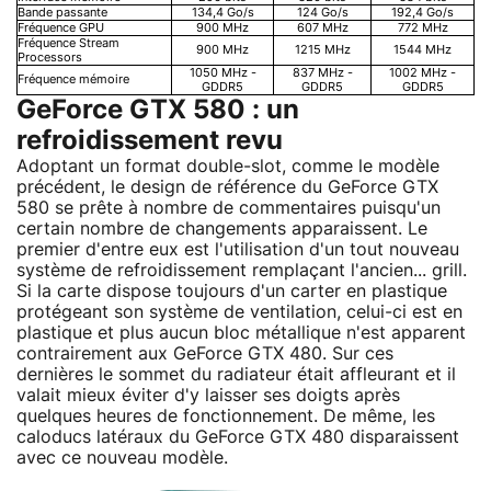
Bande passante
134,4 Go/s
124 Go/s
192,4 Go/s
Fréquence GPU
900 MHz
607 MHz
772 MHz
Fréquence Stream
900 MHz
1215 MHz
1544 MHz
Processors
1050 MHz -
837 MHz -
1002 MHz -
Fréquence mémoire
GDDR5
GDDR5
GDDR5
GeForce GTX 580 : un
refroidissement revu
Adoptant un format double-slot, comme le modèle
précédent, le design de référence du GeForce GTX
580 se prête à nombre de commentaires puisqu'un
certain nombre de changements apparaissent. Le
premier d'entre eux est l'utilisation d'un tout nouveau
système de refroidissement remplaçant l'ancien... grill.
Si la carte dispose toujours d'un carter en plastique
protégeant son système de ventilation, celui-ci est en
plastique et plus aucun bloc métallique n'est apparent
contrairement aux GeForce GTX 480. Sur ces
dernières le sommet du radiateur était affleurant et il
valait mieux éviter d'y laisser ses doigts après
quelques heures de fonctionnement. De même, les
caloducs latéraux du GeForce GTX 480 disparaissent
avec ce nouveau modèle.