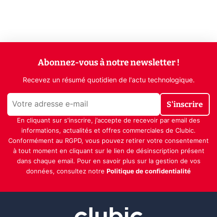
Abonnez-vous à notre newsletter !
Recevez un résumé quotidien de l'actu technologique.
S'inscrire
En cliquant sur s'inscrire, j’accepte de recevoir par email des
informations, actualités et offres commerciales de Clubic.
Conformément au RGPD, vous pouvez retirer votre consentement
à tout moment en cliquant sur le lien de désinscription présent
dans chaque email. Pour en savoir plus sur la gestion de vos
données, consultez notre
Politique de confidentialité