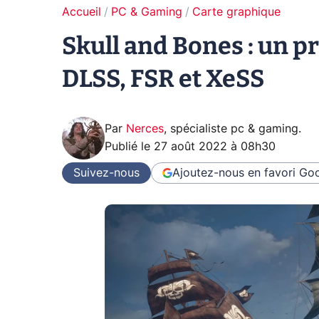
Accueil
PC & Gaming
Carte graphique
Skull and Bones : un p
DLSS, FSR et XeSS
Par
Nerces
,
spécialiste pc & gaming
.
Publié le
27 août 2022 à 08h30
Suivez-nous
Ajoutez-nous en favori
Goo