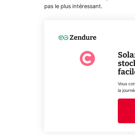
pas le plus intéressant.
Zendure
Sola
stoc
faci
Vous con
la journ