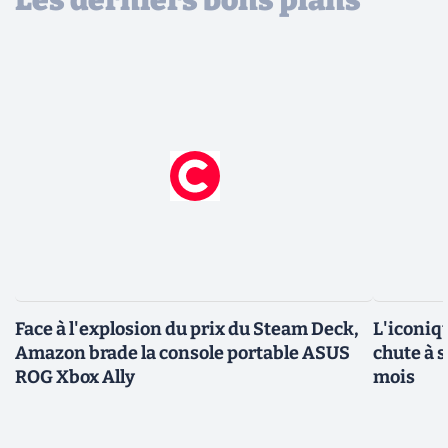
Les derniers bons plans
Face à l'explosion du prix du Steam Deck,
L'iconiq
Amazon brade la console portable ASUS
chute à 
ROG Xbox Ally
mois