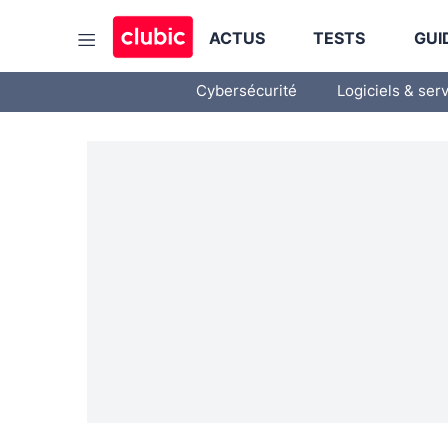
ACTUS
TESTS
GUI
Cybersécurité
Logiciels & ser