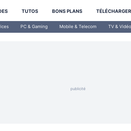
DES
TUTOS
BONS PLANS
TÉLÉCHARGE
vices
PC & Gaming
Mobile & Telecom
TV & Vidé