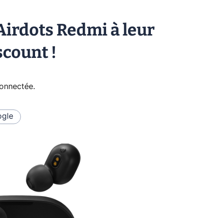
 Airdots Redmi à leur
scount !
connectée
.
gle