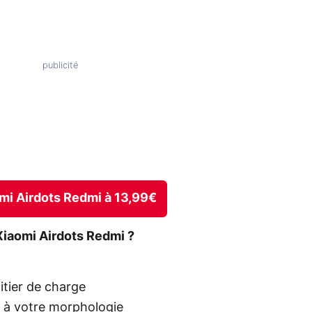
aomi Airdots Redmi à 13,99€
iaomi Airdots Redmi ?
itier de charge
r à votre morphologie