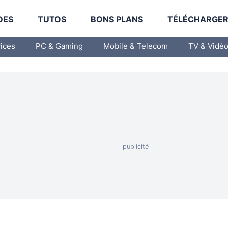
DES
TUTOS
BONS PLANS
TÉLÉCHARGE
vices
PC & Gaming
Mobile & Telecom
TV & Vidé