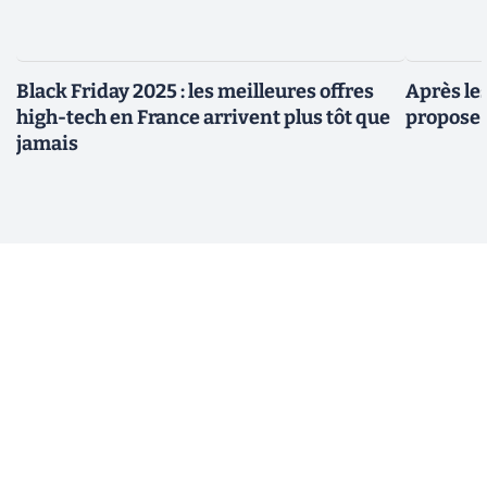
Black Friday 2025 : les meilleures offres
Après le
high-tech en France arrivent plus tôt que
propose 
jamais