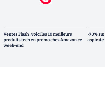
Ventes Flash : voici les 10 meilleurs
-70% sur
produits tech en promo chez Amazon ce
aspirate
week-end