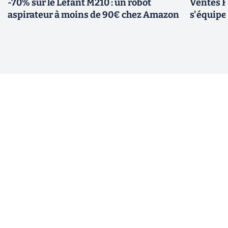
-70% sur le Lefant M210 : un robot
Ventes F
aspirateur à moins de 90€ chez Amazon
s'équipe