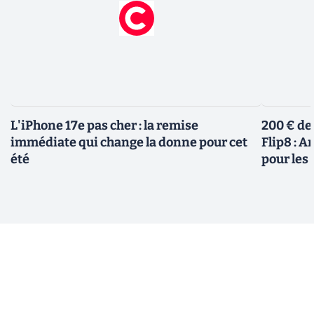
L'iPhone 17e pas cher : la remise
200 € de
immédiate qui change la donne pour cet
Flip8 : 
été
pour le