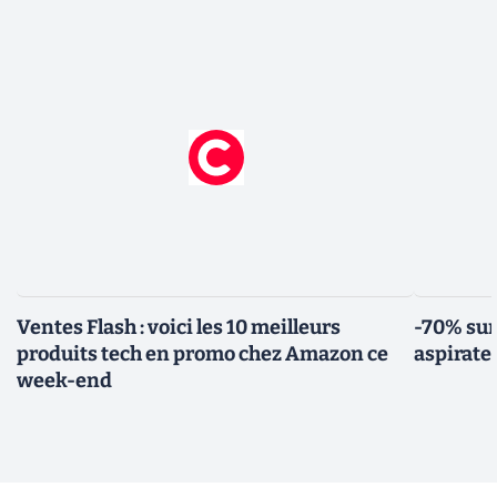
Ventes Flash : voici les 10 meilleurs
-70% sur
produits tech en promo chez Amazon ce
aspirate
week-end