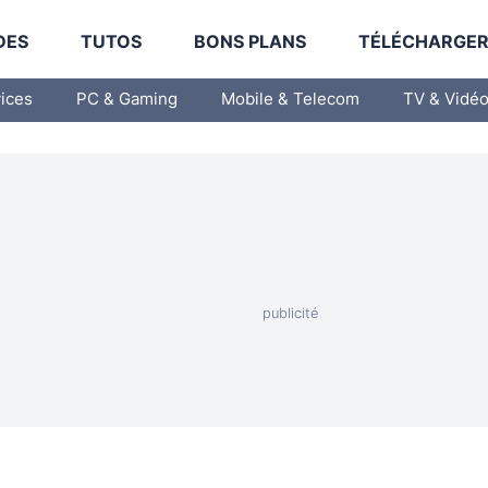
DES
TUTOS
BONS PLANS
TÉLÉCHARGE
vices
PC & Gaming
Mobile & Telecom
TV & Vidé