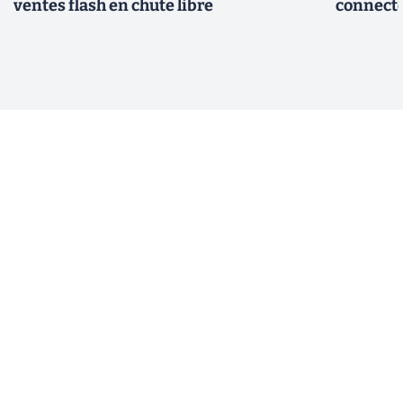
ventes flash en chute libre
connect