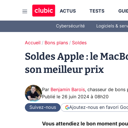
ACTUS
TESTS
GUI
Cybersécurité
Logiciels & ser
Accueil
Bons plans
Soldes
Soldes Apple : le MacB
son meilleur prix
Par
Benjamin Barois
,
chasseur de bons 
Publié le
26 juin 2024 à 08h20
Suivez-nous
Ajoutez-nous en favori
Goo
Vous attendiez le bon moment po