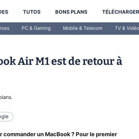
DES
TUTOS
BONS PLANS
TÉLÉCHARGE
vices
PC & Gaming
Mobile & Telecom
TV & Vidé
ook Air M1 est de retour à
plans
.
gle
ur commander un MacBook ? Pour le premier