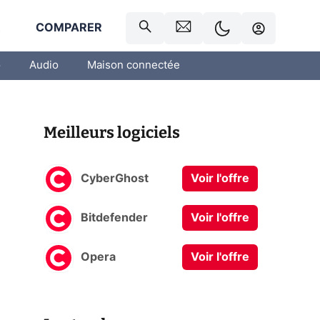
R
COMPARER
o
Audio
Maison connectée
Meilleurs logiciels
CyberGhost
Voir l'offre
Bitdefender
Voir l'offre
Opera
Voir l'offre