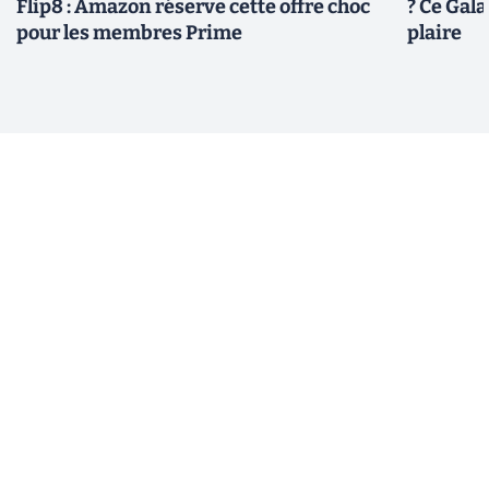
Flip8 : Amazon réserve cette offre choc
? Ce Gal
pour les membres Prime
plaire