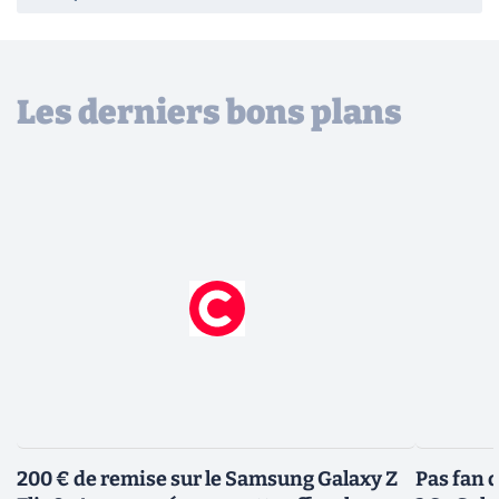
Les derniers bons plans
200 € de remise sur le Samsung Galaxy Z
Pas fan 