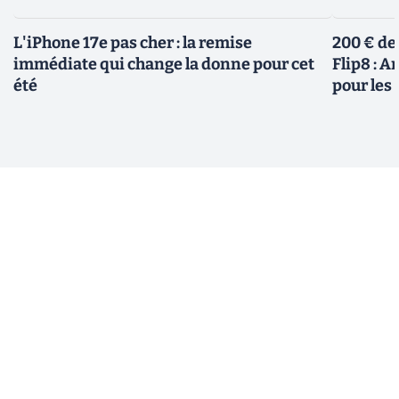
L'iPhone 17e pas cher : la remise
200 € de
immédiate qui change la donne pour cet
Flip8 : 
été
pour le