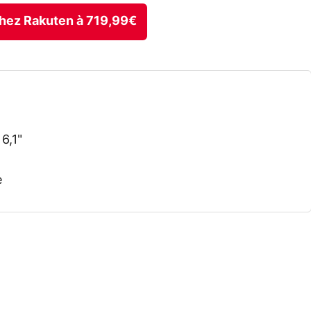
 chez Rakuten à 719,99€
6,1"
e