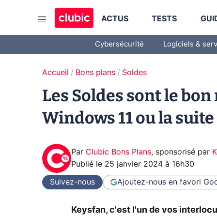
ACTUS
TESTS
GUI
Cybersécurité
Logiciels & ser
Accueil
Bons plans
Soldes
Les Soldes sont le bo
Windows 11 ou la suite 
Par
Clubic Bons Plans
,
sponsorisé par
K
Publié le
25 janvier 2024 à 16h30
Suivez-nous
Ajoutez-nous en favori
Goo
Keysfan, c'est l'un de vos interloc