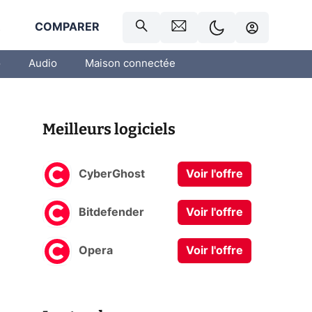
R
COMPARER
o
Audio
Maison connectée
Meilleurs logiciels
CyberGhost
Voir l'offre
Bitdefender
Voir l'offre
Opera
Voir l'offre