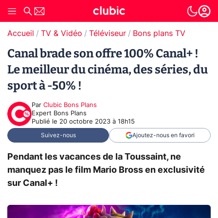
Accueil
TV & Vidéo
Téléviseur
Bons plans TV
Canal brade son offre 100% Canal+ !
Le meilleur du cinéma, des séries, du
sport à -50% !
Par
Clubic Bons Plans
Expert Bons Plans
Publié le
20 octobre 2023 à 18h15
Suivez-nous
Ajoutez-nous en favori
Pendant les vacances de la Toussaint, ne
manquez pas le film Mario Bross en exclusivité
sur Canal+ !