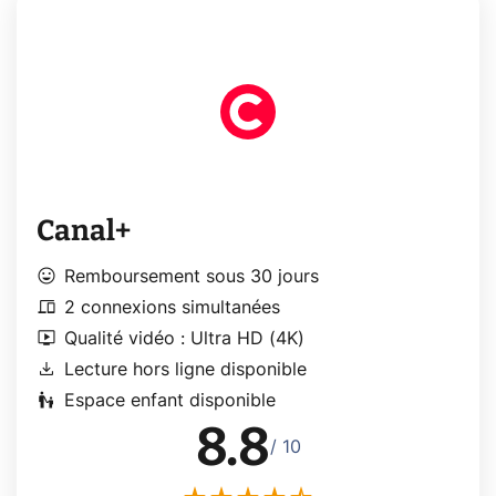
Canal+
mood
Remboursement sous 30 jours
devices
2 connexions simultanées
live_tv
Qualité vidéo : Ultra HD (4K)
download
Lecture hors ligne disponible
escalator_warning
Espace enfant disponible
8.8
/ 10