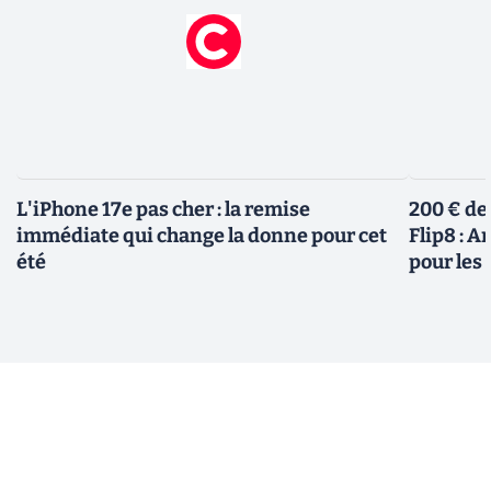
L'iPhone 17e pas cher : la remise
200 € de
immédiate qui change la donne pour cet
Flip8 : 
été
pour le