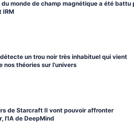
d du monde de champ magnétique a été battu 
t IRM
étecte un trou noir très inhabituel qui vient
e nos théories sur l’univers
rs de Starcraft II vont pouvoir affronter
, l'IA de DeepMind