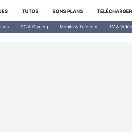
DES
TUTOS
BONS PLANS
TÉLÉCHARGE
vices
PC & Gaming
Mobile & Telecom
TV & Vidé