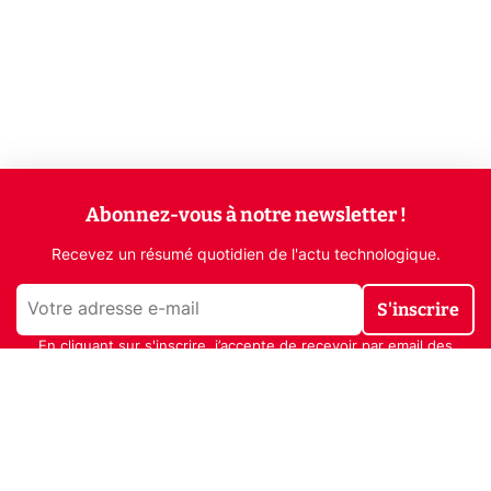
Abonnez-vous à notre newsletter !
Recevez un résumé quotidien de l'actu technologique.
S'inscrire
En cliquant sur s'inscrire, j’accepte de recevoir par email des
informations, actualités et offres commerciales de Clubic.
Conformément au RGPD, vous pouvez retirer votre consentement
à tout moment en cliquant sur le lien de désinscription présent
dans chaque email. Pour en savoir plus sur la gestion de vos
données, consultez notre
Politique de confidentialité