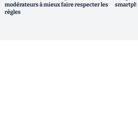
modérateurs à mieux faire respecter les
smartpho
règles