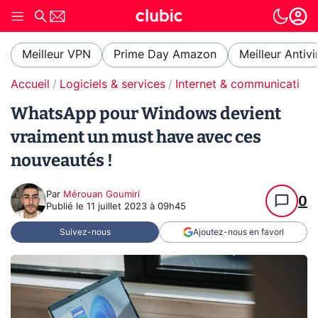
Meilleur VPN
Prime Day Amazon
Meilleur Antivi
Accueil
Logiciels & services
Internet & communication
WhatsApp pour Windows devient
vraiment un must have avec ces
nouveautés !
Par
Mérouan Goumiri
0
Publié le
11 juillet 2023 à 09h45
Suivez-nous
Ajoutez-nous en favori