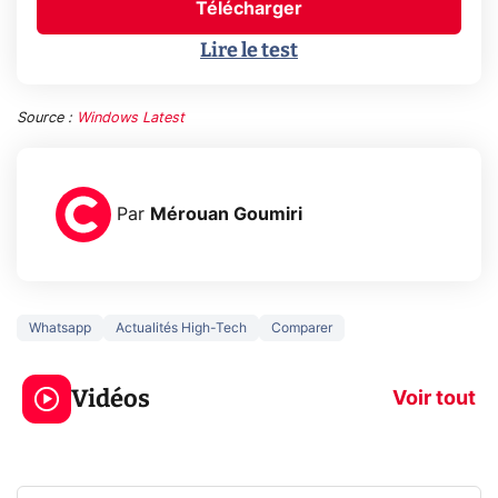
Télécharger
Lire le test
Source :
Windows Latest
Par
Mérouan Goumiri
Whatsapp
Actualités High-Tech
Comparer
5 générations de
Ce que vous n
jeux dans la
savez sur la
Vidéos
prochaine Xbox !
navigation pri
Voir tout