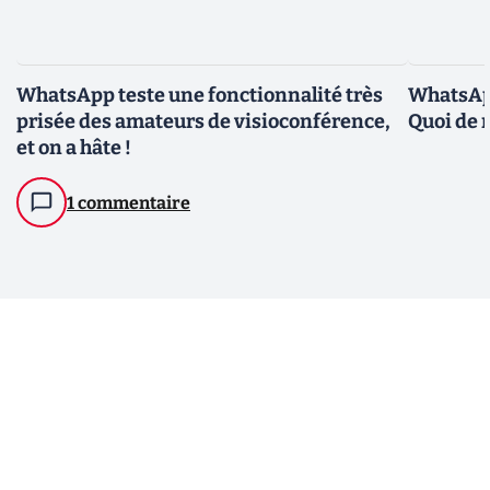
WhatsApp teste une fonctionnalité très
WhatsApp
prisée des amateurs de visioconférence,
Quoi de 
et on a hâte !
1 commentaire