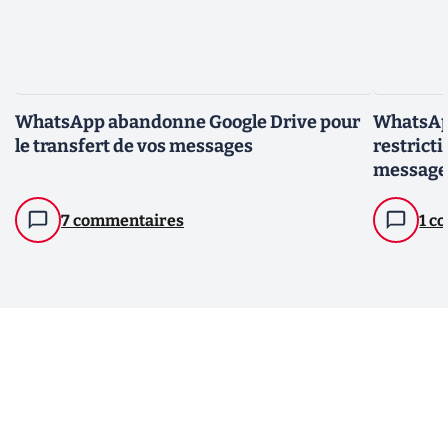
WhatsApp abandonne Google Drive pour
WhatsApp
le transfert de vos messages
restrict
message
7 commentaires
1 c