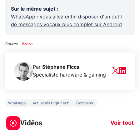
Sur le même sujet
:
WhatsApp : vous allez enfin disposer d'un outil
de messages vocaux plus complet sur Android
Source :
iMore
Par
Stéphane Ficca
Spécialiste hardware & gaming
Whatsapp
Actualités High-Tech
Comparer
5 générations de
Ce que vous n
jeux dans la
savez sur la
Vidéos
prochaine Xbox !
navigation pri
Voir tout