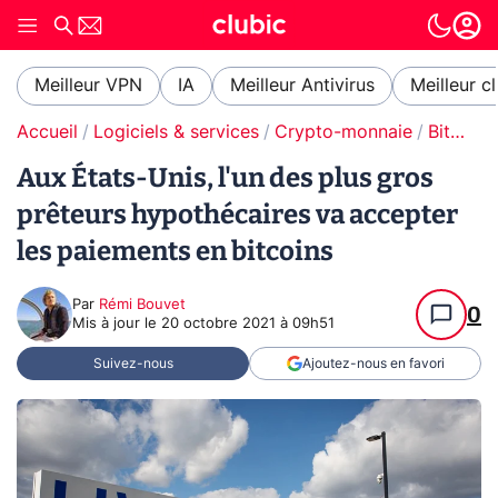
Meilleur VPN
IA
Meilleur Antivirus
Meilleur c
Accueil
Logiciels & services
Crypto-monnaie
Bitcoin
Aux États-Unis, l'un des plus gros
prêteurs hypothécaires va accepter
les paiements en bitcoins
Par
Rémi Bouvet
0
Mis à jour le
20 octobre 2021 à 09h51
Suivez-nous
Ajoutez-nous en favori