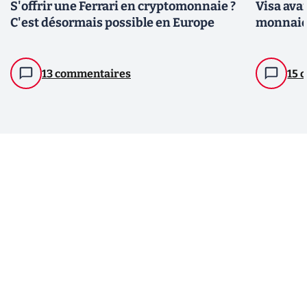
S'offrir une Ferrari en cryptomonnaie ?
Visa ava
C'est désormais possible en Europe
monnaies
13 commentaires
15 