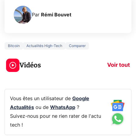
Par
Rémi Bouvet
Bitcoin
Actualités High-Tech
Comparer
3 écrans en 1 pour
5 générations
319€ ? Voici L'AOC
jeux dans la
Vidéos
CQ32G4ZA !
prochaine Xbo
Voir tout
Vous êtes un utilisateur de
Google
Actualités
ou de
WhatsApp
?
Suivez-nous pour ne rien rater de l'actu
tech !