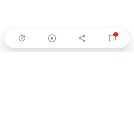
0
Abonnez-vous à notre newsletter !
Recevez un résumé quotidien de l'actu technologique.
S'inscrire
En cliquant sur s'inscrire, j’accepte de recevoir par email des
informations, actualités et offres commerciales de Clubic.
Conformément au RGPD, vous pouvez retirer votre consentement
à tout moment en cliquant sur le lien de désinscription présent