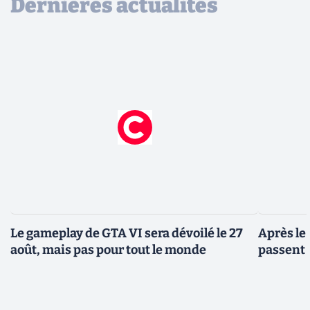
Dernières actualités
Le gameplay de GTA VI sera dévoilé le 27
Après le
août, mais pas pour tout le monde
passent 