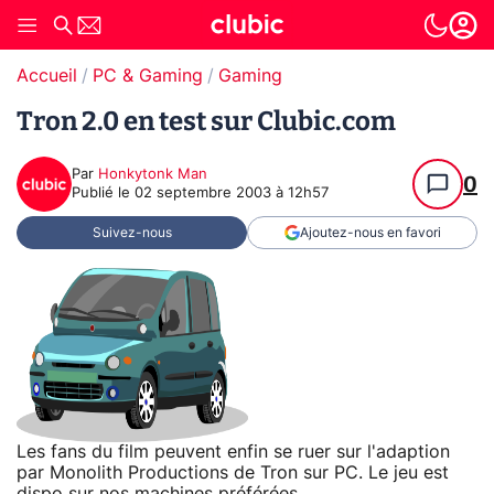
Accueil
PC & Gaming
Gaming
Tron 2.0 en test sur Clubic.com
Par
Honkytonk Man
0
Publié le
02 septembre 2003 à 12h57
Suivez-nous
Ajoutez-nous en favori
Les fans du film peuvent enfin se ruer sur l'adaption
par Monolith Productions de Tron sur PC. Le jeu est
dispo sur nos machines préférées.