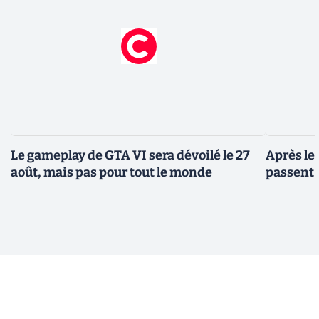
Le gameplay de GTA VI sera dévoilé le 27
Après le
août, mais pas pour tout le monde
passent 