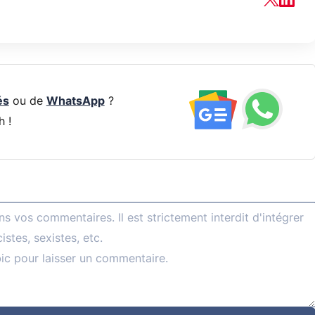
és
ou de
WhatsApp
?
h !