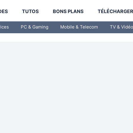
DES
TUTOS
BONS PLANS
TÉLÉCHARGE
vices
PC & Gaming
Mobile & Telecom
TV & Vidé