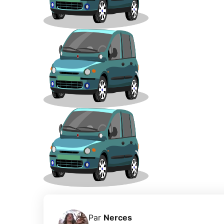
Par
Nerces