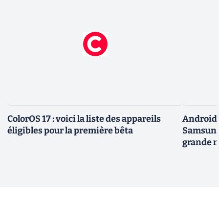
ColorOS 17 : voici la liste des appareils
Android 
éligibles pour la première bêta
Samsung 
grande m