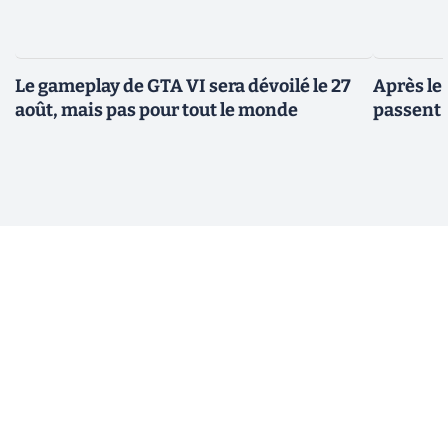
Le gameplay de GTA VI sera dévoilé le 27
Après le
août, mais pas pour tout le monde
passent 