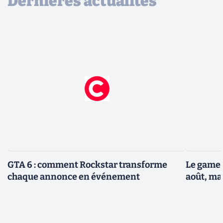
Dernières actualités
GTA 6 : comment Rockstar transforme
Le gamep
chaque annonce en événement
août, ma