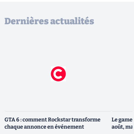
Dernières actualités
GTA 6 : comment Rockstar transforme
Le gamep
chaque annonce en événement
août, ma