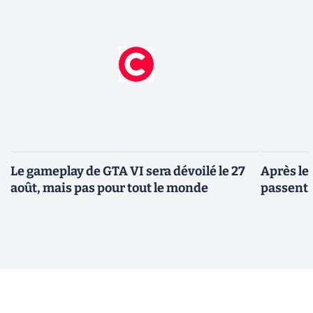
Le gameplay de GTA VI sera dévoilé le 27
Après le
août, mais pas pour tout le monde
passent 