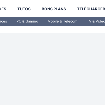
DES
TUTOS
BONS PLANS
TÉLÉCHARGE
vices
PC & Gaming
Mobile & Telecom
TV & Vidé