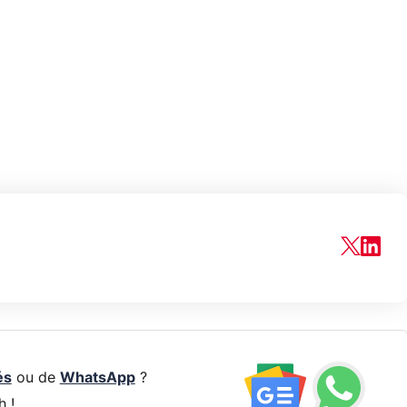
és
ou de
WhatsApp
?
h !