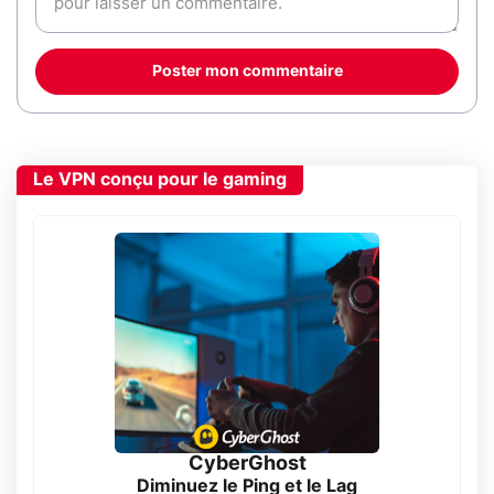
Poster mon commentaire
Le VPN conçu pour le gaming
CyberGhost
Diminuez le Ping et le Lag