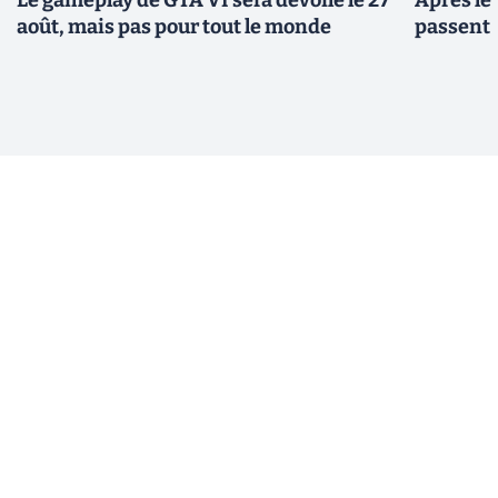
Le gameplay de GTA VI sera dévoilé le 27
Après le
août, mais pas pour tout le monde
passent 