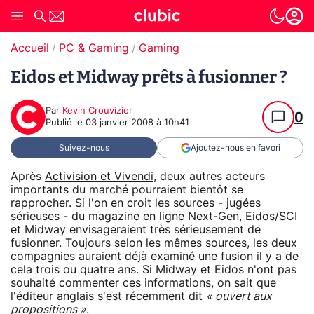
Accueil
PC & Gaming
Gaming
Eidos et Midway prêts à fusionner ?
Par
Kevin Crouvizier
0
Publié le
03 janvier 2008 à 10h41
Suivez-nous
Ajoutez-nous en favori
Après
Activision et Vivendi
, deux autres acteurs
importants du marché pourraient bientôt se
rapprocher. Si l'on en croit les sources - jugées
sérieuses - du magazine en ligne
Next-Gen
, Eidos/SCI
et Midway envisageraient très sérieusement de
fusionner. Toujours selon les mêmes sources, les deux
compagnies auraient déjà examiné une fusion il y a de
cela trois ou quatre ans. Si Midway et Eidos n'ont pas
souhaité commenter ces informations, on sait que
l'éditeur anglais s'est récemment dit
« ouvert aux
propositions »
.