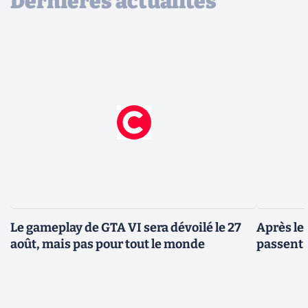
Dernières actualités
Le gameplay de GTA VI sera dévoilé le 27
Après le
août, mais pas pour tout le monde
passent 