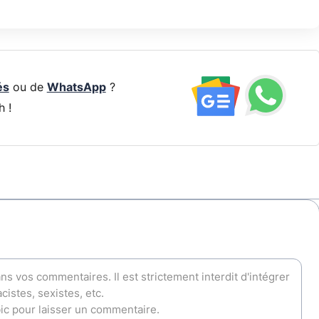
és
ou de
WhatsApp
?
h !