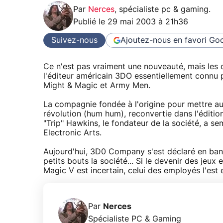
Par
Nerces
,
spécialiste pc & gaming
.
Publié le
29 mai 2003 à 21h36
Suivez-nous
Ajoutez-nous en favori
Goo
Ce n'est pas vraiment une nouveauté, mais les
l'éditeur américain 3DO essentiellement connu 
Might & Magic et Army Men.
La compagnie fondée à l'origine pour mettre au p
révolution (hum hum), reconvertie dans l'édition
"Trip" Hawkins, le fondateur de la société, a sem
Electronic Arts.
Aujourd'hui, 3D0 Company s'est déclaré en banq
petits bouts la société... Si le devenir des jeu
Magic V est incertain, celui des employés l'est 
Par
Nerces
Spécialiste PC & Gaming