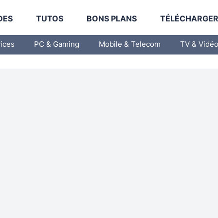
DES
TUTOS
BONS PLANS
TÉLÉCHARGE
vices
PC & Gaming
Mobile & Telecom
TV & Vidé