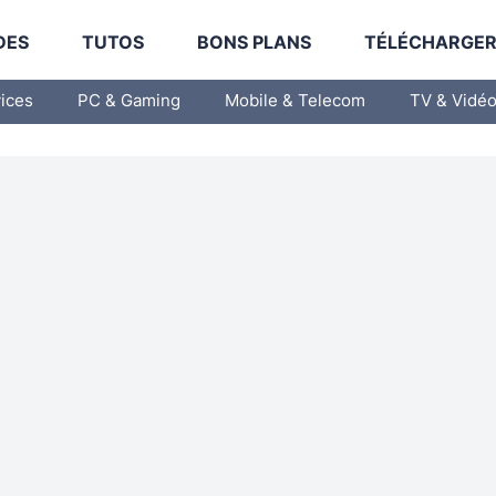
DES
TUTOS
BONS PLANS
TÉLÉCHARGE
vices
PC & Gaming
Mobile & Telecom
TV & Vidé