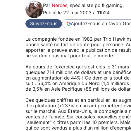
Par
Nerces
,
spécialiste pc & gaming
.
Publié le
22 mai 2003 à 11h24
Suivez-nous
Ajoutez-nous en favori
Goo
La compagnie fondée en 1982 par Trip Hawkins e
bonne santé ne fait de doute pour personne. Auj
apporter la preuve avec la publication de résul
ne va donc pas mal pour tout le monde !
Au cours de l'exercice qui s'est clos le 31 mar
quelques 714 millions de dollars et une bénéfice
en augmentation de 44% ! Ce dernier a tout de 
suit : 56,4% en Amérique du Nord (1,4 milliards 
de 3,5% en Asie Pacifique (88 millions de dollar
Ces quelques chiffres et en particulier les aug
d'exploitation (+237% en un an) permettent év
sur le marché. Aux Etats-Unis, la compagnie a m
ventes de l'année. Sur consoles nouvelles génér
"seulement" 4 titres parmi les 10 premiers. Mais
qui ce sont vendus à plus d'un million d'exemplai