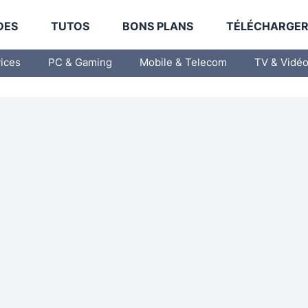
DES
TUTOS
BONS PLANS
TÉLÉCHARGE
vices
PC & Gaming
Mobile & Telecom
TV & Vidé