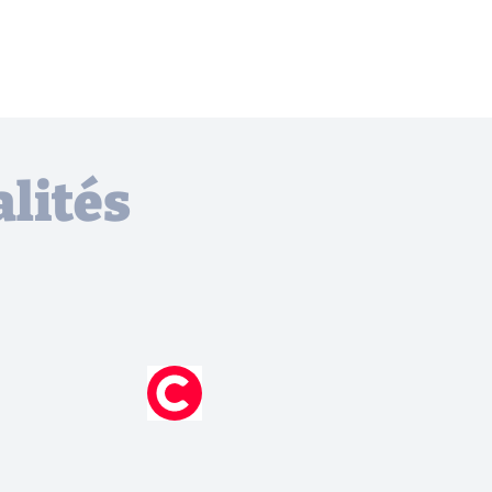
lités