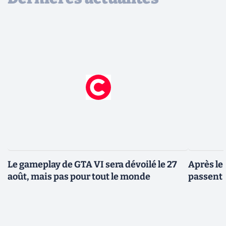
Le gameplay de GTA VI sera dévoilé le 27
Après le
août, mais pas pour tout le monde
passent 